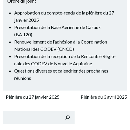
Ordre du jour :
Appro­ba­tion du compte-ren­du de la plé­nière du 27
jan­vier 2025
Pré­sen­ta­tion de la Base Aérienne de Cazaux
(BA 120)
Renou­vel­le­ment de l’adhé­sion à la Coor­di­na­tion
Natio­nal des CODEV (CNCD)
Pré­sen­ta­tion de la récep­tion de la Ren­contre Régio­
nale des CODEV de Nou­velle Aquitaine
Ques­tions diverses et calen­drier des pro­chaines
réunions
Navigation
Navigation
Plé­nière du 27 jan­vier 2025
Plé­nière du 3 avril 2025
de
de
Recher
l’article
l’article