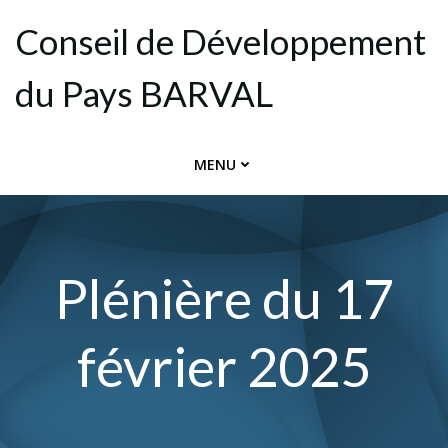
Aller
Conseil de Dévelop­pement
au
contenu
du Pays BARVAL
MENU
Plénière du 17
février 2025