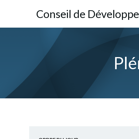
Aller
Conseil de Dévelop­
au
contenu
Plé