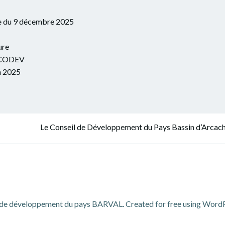
ère du 9 décembre 2025
ture
du CODEV
en 2025
Navigation
Le Conseil de Déve­lop­pe­ment du Pays Bas­sin d’Arcachon
de
l’article
de développement du pays BARVAL. Created for free using Word