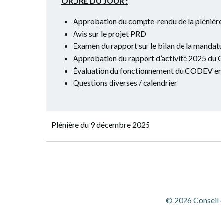
ORDRE DU JOUR :
Appro­ba­tion du compte-ren­du de la plé­ni
Avis sur le pro­jet PRD
Exa­men du rap­port sur le bilan de la manda
Appro­ba­tion du rap­port d’ac­ti­vi­té 2025 
Éva­lua­tion du fonc­tion­ne­ment du CODEV 
Ques­tions diverses / calendrier
Navigation
Plé­nière du 9 décembre 2025
de
l’article
© 2026 Conseil 