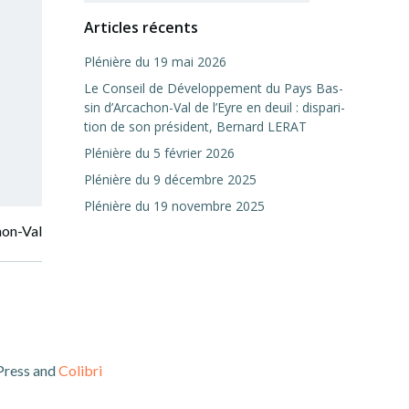
Articles récents
Plé­nière du 19 mai 2026
Le Conseil de Déve­lop­pe­ment du Pays Bas­
sin d’Arcachon-Val de l’Eyre en deuil : dis­pa­ri­
tion de son pré­sident, Ber­nard LERAT
Plé­nière du 5 février 2026
Plé­nière du 9 décembre 2025
Plé­nière du 19 novembre 2025
-Val de l’Eyre en deuil : dis­pa­ri­tion de son pré­sident, Ber­nard 
Press and
Colibri