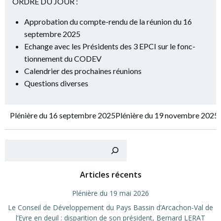
ORDRE DU JOUR :
Appro­ba­tion du compte-ren­du de la réunion du 16
sep­tembre 2025
Echange avec les Pré­si­dents des 3 EPCI sur le fonc­
tion­ne­ment du CODEV
Calen­drier des pro­chaines réunions
Ques­tions diverses
Navigation
Navigation
Plé­nière du 16 sep­tembre 2025
Plé­nière du 19 novembre 2025
de
de
Recher
l’article
l’article
Articles récents
Plé­nière du 19 mai 2026
Le Conseil de Déve­lop­pe­ment du Pays Bas­sin d’Arcachon-Val de
l’Eyre en deuil : dis­pa­ri­tion de son pré­sident, Ber­nard LERAT