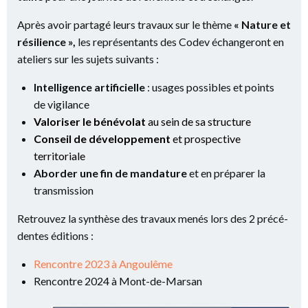
Après avoir par­ta­gé leurs tra­vaux sur le thème
« Nature et
rési­lience »,
les repré­sen­tants des Codev échan­ge­ront en
ate­liers sur les sujets suivants :
Intel­li­gence arti­fi­cielle
: usages pos­sibles et points
de vigilance
Valo­ri­ser le béné­vo­lat
au sein de sa structure
Conseil de déve­lop­pe­ment
et pros­pec­tive
territoriale
Abor­der une fin de man­da­ture
et en pré­pa­rer la
transmission
Retrou­vez la syn­thèse des tra­vaux menés lors des 2 pré­cé­
dentes éditions :
Ren­contre 2023 à Angoulême
Ren­contre 2024 à Mont-de-Marsan