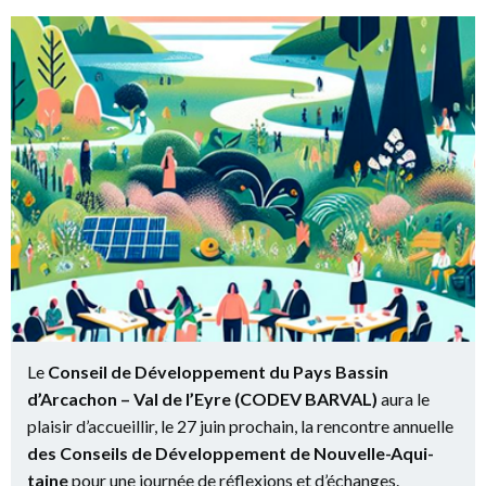
Le
Conseil de Déve­lop­pe­ment du Pays Bas­sin
d’Arcachon – Val de l’Eyre (CODEV BARVAL)
aura le
plai­sir d’accueillir, le 27 juin pro­chain, la ren­contre annuelle
des Conseils de Déve­lop­pe­ment de Nou­velle-Aqui­
taine
pour une jour­née de réflexions et d’échanges.