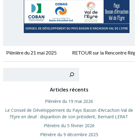
Navigation
Navigation
Plé­nière du 21 mai 2025
RETOUR sur la Ren­contre Régio
de
de
Recher
l’article
l’article
Articles récents
Plé­nière du 19 mai 2026
Le Conseil de Déve­lop­pe­ment du Pays Bas­sin d’Arcachon-Val de
l’Eyre en deuil : dis­pa­ri­tion de son pré­sident, Ber­nard LERAT
Plé­nière du 5 février 2026
Plé­nière du 9 décembre 2025