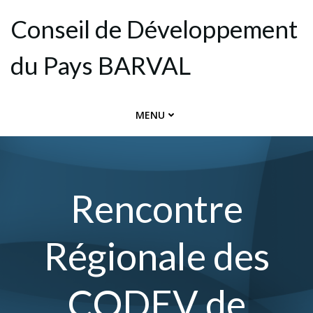
Aller
Conseil de Dévelop­pement
au
contenu
du Pays BARVAL
MENU
Rencontre
Régionale des
CODEV de