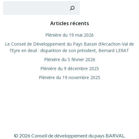
Recher
Articles récents
Plé­nière du 19 mai 2026
Le Conseil de Déve­lop­pe­ment du Pays Bas­sin d’Arcachon-Val de
l’Eyre en deuil : dis­pa­ri­tion de son pré­sident, Ber­nard LERAT
Plé­nière du 5 février 2026
Plé­nière du 9 décembre 2025
Plé­nière du 19 novembre 2025
© 2026 Conseil de développement du pays BARVAL.