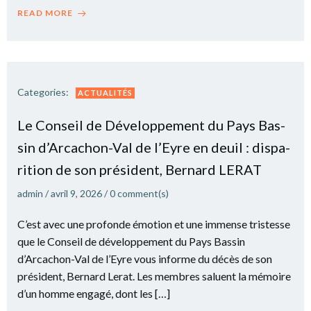
READ MORE
Categories:
ACTUALITÉS
Le Conseil de Déve­lop­pe­ment du Pays Bas­
sin d’Arcachon-Val de l’Eyre en deuil : dis­pa­
ri­tion de son pré­sident, Ber­nard LERAT
admin
/
avril 9, 2026
/
0
comment(s)
C’est avec une pro­fonde émo­tion et une immense tris­tesse
que le Conseil de déve­lop­pe­ment du Pays Bas­sin
d’Arcachon-Val de l’Eyre vous informe du décès de son
pré­sident, Ber­nard Lerat. Les membres saluent la mémoire
d’un homme enga­gé, dont les […]