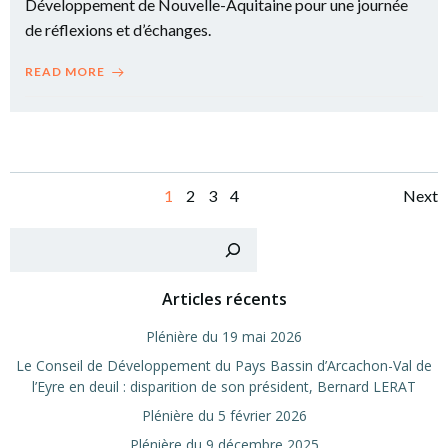
Développement de Nouvelle-Aquitaine pour une journée
de réflexions et d’échanges.
READ MORE
Posts
Po
Page
Page
Page
Page
1
2
3
4
Next
navigation
na
Recher
Articles récents
Plé­nière du 19 mai 2026
Le Conseil de Déve­lop­pe­ment du Pays Bas­sin d’Arcachon-Val de
l’Eyre en deuil : dis­pa­ri­tion de son pré­sident, Ber­nard LERAT
Plé­nière du 5 février 2026
Plé­nière du 9 décembre 2025