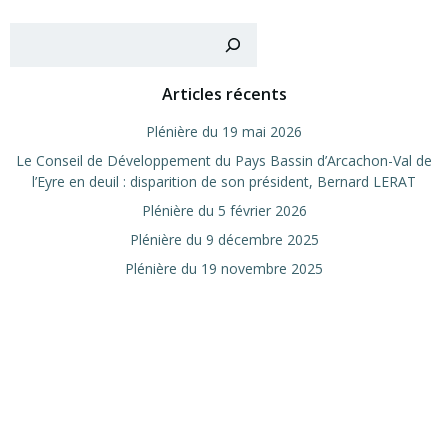
Recher
Articles récents
Plé­nière du 19 mai 2026
Le Conseil de Déve­lop­pe­ment du Pays Bas­sin d’Arcachon-Val de
l’Eyre en deuil : dis­pa­ri­tion de son pré­sident, Ber­nard LERAT
Plé­nière du 5 février 2026
Plé­nière du 9 décembre 2025
Plé­nière du 19 novembre 2025