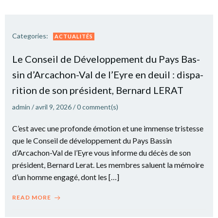
Categories:
ACTUALITÉS
Le Conseil de Déve­lop­pe­ment du Pays Bas­
sin d’Arcachon-Val de l’Eyre en deuil : dis­pa­
ri­tion de son pré­sident, Ber­nard LERAT
admin
/
avril 9, 2026
/
0
comment(s)
C’est avec une pro­fonde émo­tion et une immense tris­tesse
que le Conseil de déve­lop­pe­ment du Pays Bas­sin
d’Arcachon-Val de l’Eyre vous informe du décès de son
pré­sident, Ber­nard Lerat. Les membres saluent la mémoire
d’un homme enga­gé, dont les […]
READ MORE