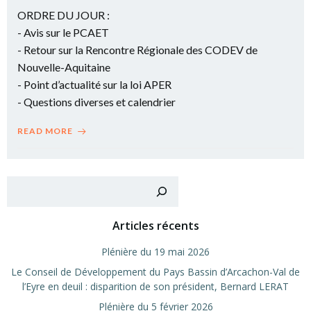
ORDRE DU JOUR :
- Avis sur le PCAET
- Retour sur la Rencontre Régionale des CODEV de
Nouvelle-Aquitaine
- Point d’actualité sur la loi APER
- Questions diverses et calendrier
READ MORE
Recher
Articles récents
Plé­nière du 19 mai 2026
Le Conseil de Déve­lop­pe­ment du Pays Bas­sin d’Arcachon-Val de
l’Eyre en deuil : dis­pa­ri­tion de son pré­sident, Ber­nard LERAT
Plé­nière du 5 février 2026