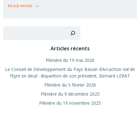
READ MORE
Recher
Articles récents
Plé­nière du 19 mai 2026
Le Conseil de Déve­lop­pe­ment du Pays Bas­sin d’Arcachon-Val de
l’Eyre en deuil : dis­pa­ri­tion de son pré­sident, Ber­nard LERAT
Plé­nière du 5 février 2026
Plé­nière du 9 décembre 2025
Plé­nière du 19 novembre 2025